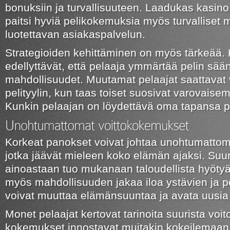
bonuksiin ja turvallisuuteen. Laadukas kasino 
paitsi hyviä pelikokemuksia myös turvalliset 
luotettavan asiakaspalvelun.
Strategioiden kehittäminen on myös tärkeää.
edellyttävät, että pelaaja ymmärtää pelin sään
mahdollisuudet. Muutamat pelaajat saattavat v
pelityylin, kun taas toiset suosivat varovais
Kunkin pelaajan on löydettävä oma tapansa p
Korkeat panokset voivat johtaa unohtumattomi
jotka jäävät mieleen koko elämän ajaksi. Suure
ainoastaan tuo mukanaan taloudellista hyötyä
myös mahdollisuuden jakaa iloa ystävien ja p
voivat muuttaa elämänsuuntaa ja avata uusia
Monet pelaajat kertovat tarinoita suurista voi
kokemukset innostavat muitakin kokeilemaan