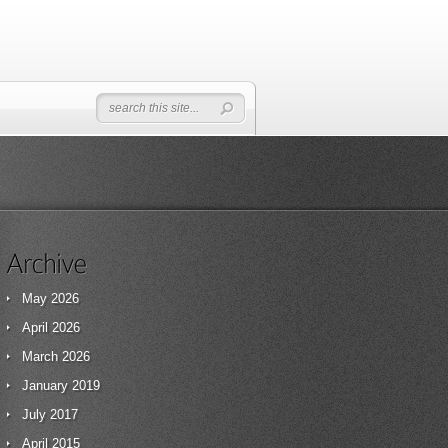
May 2026
April 2026
March 2026
January 2019
July 2017
April 2015