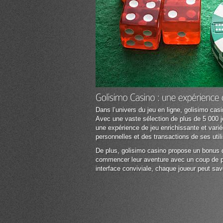
Dans l’univers du jeu en ligne, golisimo ca
Avec une vaste sélection de plus de 5 000 je
une expérience de jeu enrichissante et variée
personnelles et des transactions de ses util
De plus, golisimo casino propose un bonus d
commencer leur aventure avec un coup de pou
interface conviviale, chaque joueur peut savou