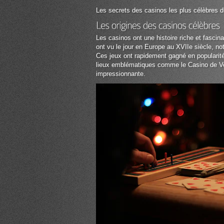
Les secrets des casinos les plus célèbres
Les casinos ont une histoire riche et fasci
ont vu le jour en Europe au XVIIe siècle, no
Ces jeux ont rapidement gagné en popularit
lieux emblématiques comme le Casino de Ve
impressionnante.