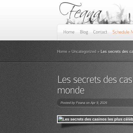
Home
»
Uncategorized
»
Les secrets des ca
Posted by
Feana
on Apr 9, 2026