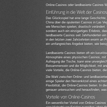
Online-Casinos oder landbasierte Casinos Wo
Das Glücksspiel hat eine lange Geschichte, d
China über die opulenten Casinos in Las Ve
wie Menschen spielen, drastisch verändert. 
sondern auch ein einzigartiges Erlebnis, da
landbasierte Casinos seit Jahrhunderten ein
in den letzten zwei Jahrzehnten enorm an Po
ein umfangreiches Angebot bieten, wie beis
Landbasierte Casinos bieten oft ein luxuriö
Atmosphäre eines physischen Casinos, mit 
Aufregung der Tische, kann eine unvergleic
Beisammensein und die Möglichkeit, mit and
viele Vorteile, die Online-Casinos bieten, di
Die Wahl zwischen Online- und landbasierte
einige Spieler den Nervenkitzel eines echt
Flexibilität, die Online-Casinos bieten. In d
genauer untersuchen und herausfinden, was S
Ein wesentlicher Vorteil von Online-Casinos 