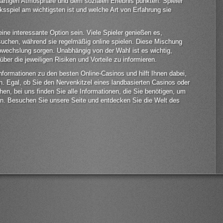
gartigen Atmosphäre und dem sozialen Erlebnis punkten. Spieler
ksspiel am wichtigsten ist und welche Art von Erfahrung sie
eine interessante Option sein. Viele Spieler genießen es,
esuchen, während sie regelmäßig online spielen. Diese Mischung
Abwechslung sorgen. Unabhängig von der Wahl ist es wichtig,
ber die jeweiligen Risiken und Vorteile zu informieren.
formationen zu den besten Online-Casinos und hilft Ihnen dabei,
n. Egal, ob Sie den Nervenkitzel eines landbasierten Casinos oder
en, bei uns finden Sie alle Informationen, die Sie benötigen, um
en. Besuchen Sie unsere Seite und entdecken Sie die Welt des