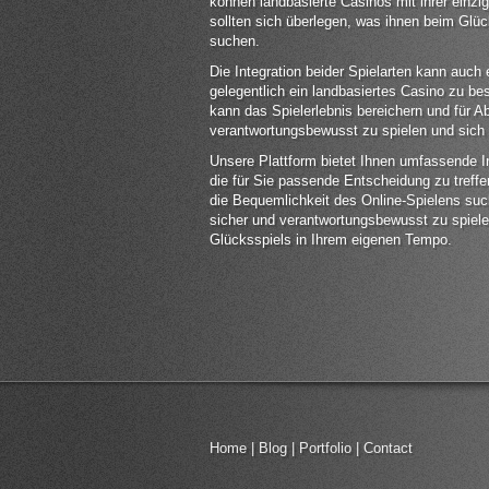
können landbasierte Casinos mit ihrer einzi
sollten sich überlegen, was ihnen beim Glüc
suchen.
Die Integration beider Spielarten kann auch 
gelegentlich ein landbasiertes Casino zu b
kann das Spielerlebnis bereichern und für 
verantwortungsbewusst zu spielen und sich ü
Unsere Plattform bietet Ihnen umfassende In
die für Sie passende Entscheidung zu treffe
die Bequemlichkeit des Online-Spielens such
sicher und verantwortungsbewusst zu spiel
Glücksspiels in Ihrem eigenen Tempo.
Home
|
Blog
|
Portfolio
|
Contact