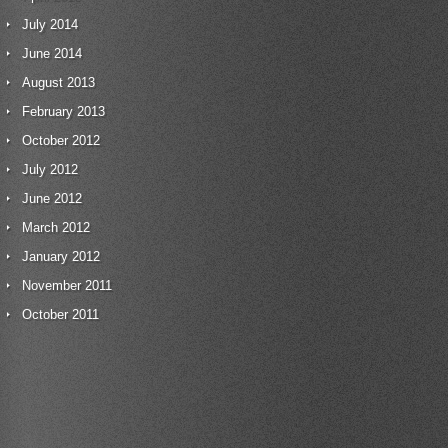
July 2014
June 2014
August 2013
February 2013
October 2012
July 2012
June 2012
March 2012
January 2012
November 2011
October 2011