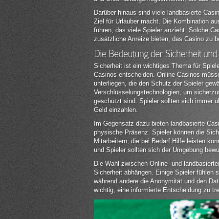
Darüber hinaus sind viele landbasierte Casi
Ziel für Urlauber macht. Die Kombination a
führen, das viele Spieler anzieht. Solche Ca
zusätzliche Anreize bieten, das Casino zu 
Sicherheit ist ein wichtiges Thema für Spiel
Casinos entscheiden. Online-Casinos müsse
unterliegen, die den Schutz der Spieler ge
Verschlüsselungstechnologien, um sicherzust
geschützt sind. Spieler sollten sich immer ü
Geld einzahlen.
Im Gegensatz dazu bieten landbasierte Casi
physische Präsenz. Spieler können die Sic
Mitarbeitern, die bei Bedarf Hilfe leisten k
und Spieler sollten sich der Umgebung bewus
Die Wahl zwischen Online- und landbasiert
Sicherheit abhängen. Einige Spieler fühlen 
während andere die Anonymität und den Date
wichtig, eine informierte Entscheidung zu t