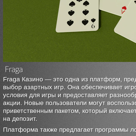
Fraga Казино — это одна из платформ, пр
выбор азартных игр. Она обеспечивает иг
условия для игры и предоставляет разноо
акции. Новые пользователи могут восполь
приветственным пакетом, который включае
на депозит.
Платформа также предлагает программы ло