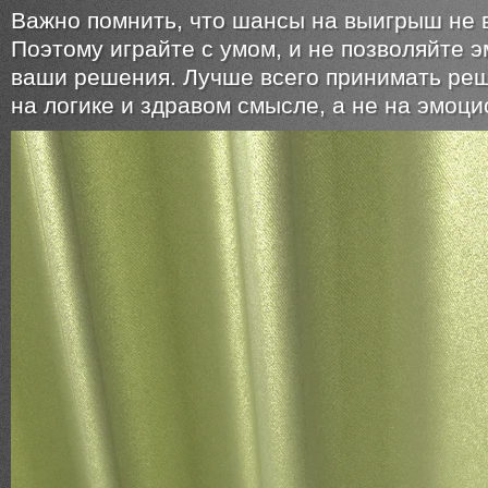
Важно помнить, что шансы на выигрыш не в
Поэтому играйте с умом, и не позволяйте 
ваши решения. Лучше всего принимать ре
на логике и здравом смысле, а не на эмоц