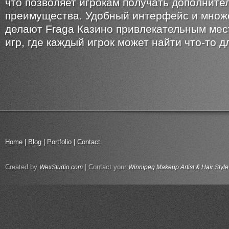
что позволяет игрокам получать дополните
преимущества. Удобный интерфейс и множ
делают Fraga Казино привлекательным мес
игр, где каждый игрок может найти что-то д
Home
|
Blog
|
Portfolio
|
Contact
Created by
| Contact your
WexStudio.com
Winnipeg Makeup Artist & Hair Style