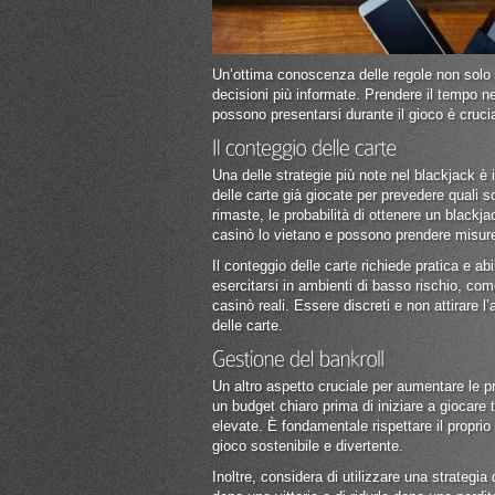
Un’ottima conoscenza delle regole non solo 
decisioni più informate. Prendere il tempo ne
possono presentarsi durante il gioco è crucia
Una delle strategie più note nel blackjack è 
delle carte già giocate per prevedere quali 
rimaste, le probabilità di ottenere un blackj
casinò lo vietano e possono prendere misure 
Il conteggio delle carte richiede pratica e ab
esercitarsi in ambienti di basso rischio, come
casinò reali. Essere discreti e non attirare 
delle carte.
Un altro aspetto cruciale per aumentare le pro
un budget chiaro prima di iniziare a giocare ti
elevate. È fondamentale rispettare il proprio
gioco sostenibile e divertente.
Inoltre, considera di utilizzare una strateg