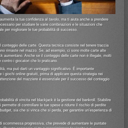
aumenta la tua confidenza al tavolo, ma ti aiuta anche a prendere
cessario per studiare le varie combinazioni e le situazioni che
le per migliorare le tue probabilità di successo.
il conteggio delle carte. Questa tecnica consiste nel tenere traccia
sono rimaste nel mazzo. Se, ad esempio, ci sono molte carte alte
ack aumentano. Anche se il conteggio delle carte non è illegale, molti
contro i giocatori che lo praticano.
ilità, ma può darti un vantaggio significativo. È importante
 i giochi online gratuiti, prima di applicare questa strategia nei
l’attenzione del mazziere è essenziale per il successo del conteggio
babilità di vincita nel blackjack è la gestione del bankroll. Stabilire
 permette di controllare le tue spese e ridurre il rischio di perdite
 budget, sia che si vinca che si perda, per garantire un’esperienza di
ia di scommessa progressiva, che prevede di aumentare le puntate