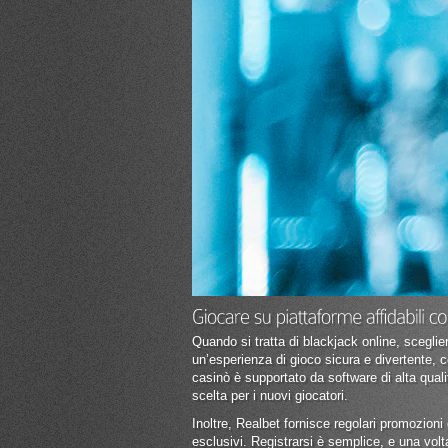
Quando si tratta di blackjack online, sceglie
un’esperienza di gioco sicura e divertente, co
casinò è supportato da software di alta qual
scelta per i nuovi giocatori.
Inoltre, Realbet fornisce regolari promozion
esclusivi. Registrarsi è semplice, e una vol