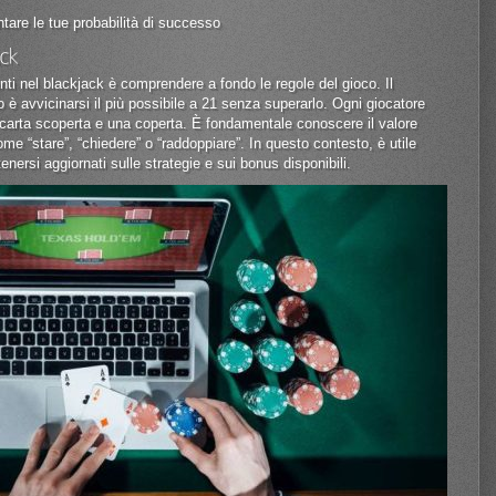
tare le tue probabilità di successo
nti nel blackjack è comprendere a fondo le regole del gioco. Il
vo è avvicinarsi il più possibile a 21 senza superarlo. Ogni giocatore
 carta scoperta e una coperta. È fondamentale conoscere il valore
come “stare”, “chiedere” o “raddoppiare”. In questo contesto, è utile
enersi aggiornati sulle strategie e sui bonus disponibili.